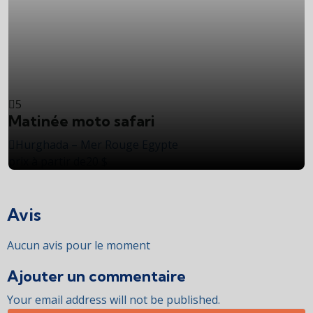
5
Matinée moto safari
A
Hurghada – Mer Rouge Egypte
prix à partir de
20
$
p
Avis
Aucun avis pour le moment
Ajouter un commentaire
Your email address will not be published.