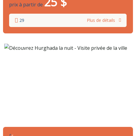
25
$
prix à partir de
29
Plus de détails
5