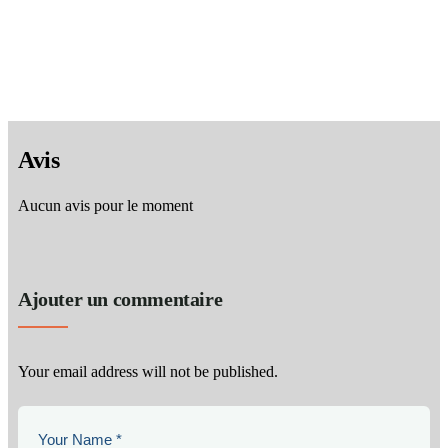
Découvrez Hurghada la nuit - Visite privée de la ville
nag
Hurghada – Mer Rouge Egypte
Hu
prix à partir de
15
$
prix 
Avis
Aucun avis pour le moment
Ajouter un commentaire
Your email address will not be published.