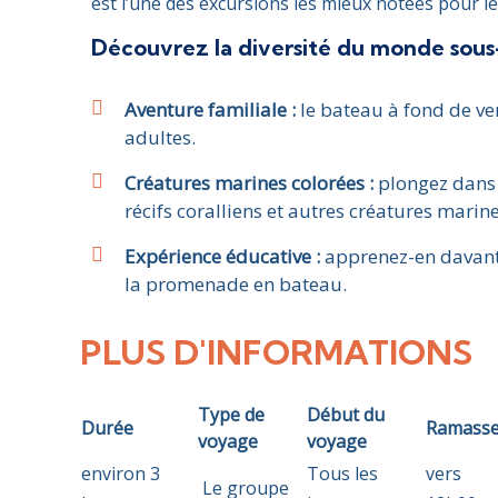
est l’une des excursions les mieux notées pour les 
Découvrez la diversité du monde sous
Aventure familiale :
le bateau à fond de ver
adultes.
Créatures marines colorées :
plongez dans 
récifs coralliens et autres créatures mari
Expérience éducative :
apprenez-en davanta
la promenade en bateau.
PLUS D'INFORMATIONS
Type de
Début du
Durée
Ramasse
voyage
voyage
environ 3
Tous les
vers
Le groupe