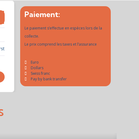
Paiement:
Le paiement s’effectue en espèces lors de la
collecte.
Le prix comprend les taxes et l’assurance
rst
Euro
Dollars
Swiss franc
Pay by bank transfer
S