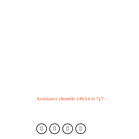
Chez wesaltravel, votre aventure commence avec
nous. Laissez-nous vous montrer les merveilles de
l’Égypte et créer des souvenirs que vous chérirez
pour toujours !
Assistance clientèle 24h/24 et 7j/7 :
Notre équipe
est toujours là pour vous accompagner avant,
pendant et après votre voyage.