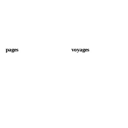
pages
voyages
voyages culturels
Page d'accueil
Voyages safari
transport
sorties en mer
À propos de nous
Individuellement
Contactez-nous