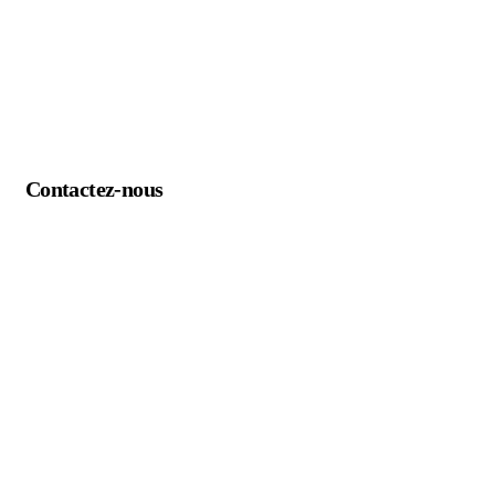
Contactez-nous
Appeler - Whatsapp
+20 1031 215 786
E-Mail
info@wesaltravel.com
Address
Hurghada – Mer Rouge – Egypte